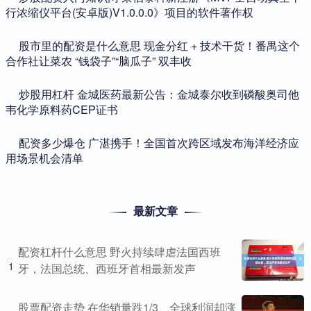
行浓缩仪平台(安卓版)V1.0.0.0》项目的软件著作权
​股市里的配资是什么意思 现金分红 + 技术干货！番禺这个
合作社让菜农 “钱袋子”“脑瓜子” 双丰收
​炒股用杠杆 金城医药最新公告：金城泰尔收到磷酸奥司他
韦化学原料药CEP证书
​配资多少爆仓 广湛携手！全国首次跨区域发布海洋经济应
用场景机会清单
最新文章
配资杠杆什么意思 野火持续肆虐法国西班
1
牙，法国总统、西班牙首相最新发声
股票配资走势 在华销量跌1/3、全球利润却涨