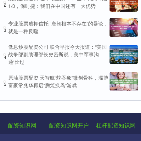
2
1/3，保时捷：我们在中国还有一大优势
专业股票质押信托 “唐朝根本不存在”的暴论，
3
就是一种反噬
低息炒股配资公司 联合早报今天报道：“美国
战争部副助理部长史密斯说，美中军事沟
4
通‘比过
原油股票配资 天智航“蛇吞象”微创骨科，淄博
5
富豪常兆华再启“腾笼换鸟”游戏
配资知识网
配资知识网开户
杠杆配资知识网