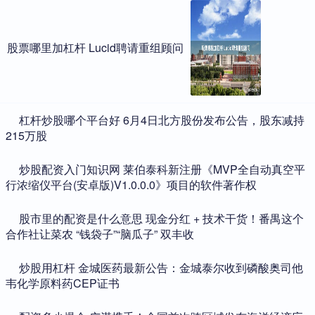
股票哪里加杠杆 Lucid聘请重组顾问
​杠杆炒股哪个平台好 6月4日北方股份发布公告，股东减持
215万股
​炒股配资入门知识网 莱伯泰科新注册《MVP全自动真空平
行浓缩仪平台(安卓版)V1.0.0.0》项目的软件著作权
​股市里的配资是什么意思 现金分红 + 技术干货！番禺这个
合作社让菜农 “钱袋子”“脑瓜子” 双丰收
​炒股用杠杆 金城医药最新公告：金城泰尔收到磷酸奥司他
韦化学原料药CEP证书