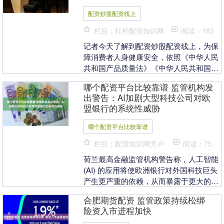
配资炒股配资线上
栏目：杠杆配资知识网
阅读：183
记者今天了解到配资炒股配资线上，为保
障消费者人身健康安全，依照《中华人民
共和国产品质量法》《中华人民共和国未
成年人保护法》等法律法规，市场监管总
哪个配资平台比较靠谱 监管机构发
局发布“拼豆”产....
出警告：AI加剧大型科技公司对欧
盟银行的系统性威胁
哪个配资平台比较靠谱
栏目：配资知识网开户
阅读：75
荷兰最高金融监管机构警告称，人工智能
(AI) 的应用将使欧洲银行对外国科技巨头
产生更严重的依赖，从而暴露于更大的系
统性威胁哪个配资平台比较靠谱，并呼吁
合肥期货配资 监管政策持续松绑
采取迅速....
险资入市进程加快