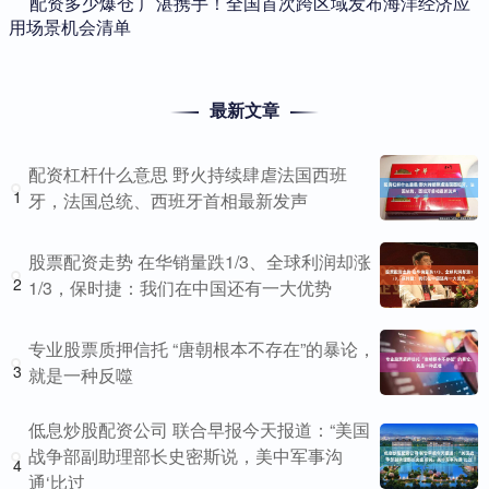
​配资多少爆仓 广湛携手！全国首次跨区域发布海洋经济应
用场景机会清单
最新文章
配资杠杆什么意思 野火持续肆虐法国西班
1
牙，法国总统、西班牙首相最新发声
股票配资走势 在华销量跌1/3、全球利润却涨
2
1/3，保时捷：我们在中国还有一大优势
专业股票质押信托 “唐朝根本不存在”的暴论，
3
就是一种反噬
低息炒股配资公司 联合早报今天报道：“美国
战争部副助理部长史密斯说，美中军事沟
4
通‘比过