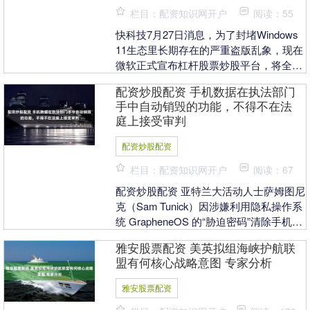
栏目：配资知识网开户
阅读：55
快科技7月27日消息，为了封堵Windows
11生态里长期存在的严重盗版乱象，现在
微软正式宣布杠杆股票炒股平台，将全面
依托已经在新PC上普及的TPM硬件安全
配资炒股配资 手机数据在执法部门
机....
手中自动销毁的功能，不得不在法
庭上接受审判
配资炒股配资
栏目：配资知识网开户
阅读：67
配资炒股配资 亚特兰大活动人士萨姆图尼
克（Sam Tunick）因涉嫌利用隐私操作系
统 GrapheneOS 的“胁迫密码”清除手机数
据，被美国司法部以《美国法....
雅安股票配资 美英拟组海峡护航联
盟有何核心战略意图 专家分析
雅安股票配资