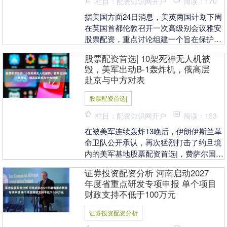
栏目：配资知识网开户
阅读：170
据美国方面24日消息，美英两国计划下周
在英国首都伦敦召开一次高级别会议雅安
股票配资，重点讨论组建一个旨在保护霍
尔木兹海峡海上航运的国际联盟。不过，
股票配资首选| 10架死神无人机被
这一消息尚未得....
毁，美军出动B-1轰炸机，俄高层
赴京与中方对表
股票配资首选|
栏目：配资知识网开户
阅读：153
在被美军连续轰炸13晚后，伊朗伊斯兰革
命卫队公开承认，再次猛烈打击了约旦境
内的美军基地股票配资首选|，费萨尔国王
空军基地和哈桑王子空军基地同时遭到袭
证券投资配资分析 河南启动2027
击。 根据伊....
年度省重点研发专项申报 单个项目
财政支持不低于100万元
证券投资配资分析