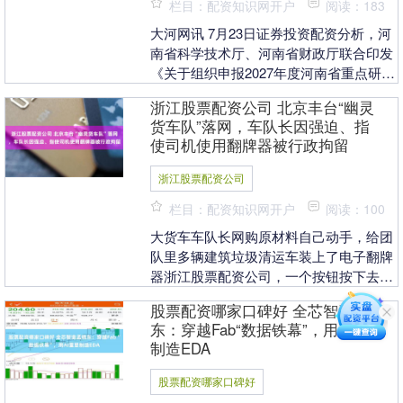
栏目：配资知识网开户
阅读：183
大河网讯 7月23日证券投资配资分析，河
南省科学技术厅、河南省财政厅联合印发
《关于组织申报2027年度河南省重点研发
专项的通知》（以下简称《通知》），正
浙江股票配资公司 北京丰台“幽灵
式启动2....
货车队”落网，车队长因强迫、指
使司机使用翻牌器被行政拘留
浙江股票配资公司
栏目：配资知识网开户
阅读：100
大货车车队长网购原材料自己动手，给团
队里多辆建筑垃圾清运车装上了电子翻牌
器浙江股票配资公司，一个按钮按下去，
闯灯、超速驾驶变得毫无顾忌。 r 7月24
股票配资哪家口碑好 全芯智造孟晓
日，北京青....
东：穿越Fab“数据铁幕”，用AI重塑
制造EDA
股票配资哪家口碑好