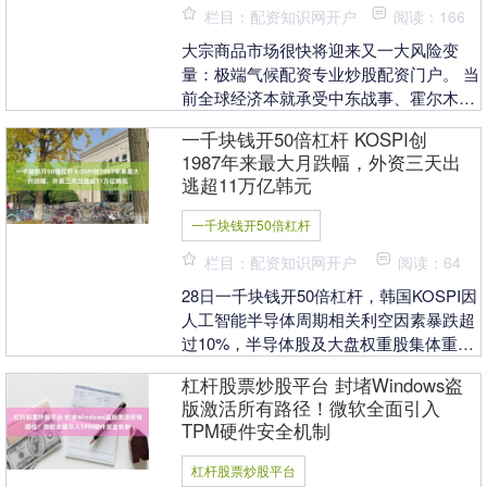
栏目：配资知识网开户
阅读：166
大宗商品市场很快将迎来又一大风险变
量：极端气候配资专业炒股配资门户。 当
前全球经济本就承受中东战事、霍尔木兹
海峡航运受阻带来的供给冲击；各类大宗
一千块钱开50倍杠杆 KOSPI创
商品供给本已偏紧....
1987年来最大月跌幅，外资三天出
逃超11万亿韩元
一千块钱开50倍杠杆
栏目：配资知识网开户
阅读：64
28日一千块钱开50倍杠杆，韩国KOSPI因
人工智能半导体周期相关利空因素暴跌超
过10%，半导体股及大盘权重股集体重
挫，三星电子当日跌幅超过13%，创下年
杠杆股票炒股平台 封堵Windows盗
内最大....
版激活所有路径！微软全面引入
TPM硬件安全机制
杠杆股票炒股平台