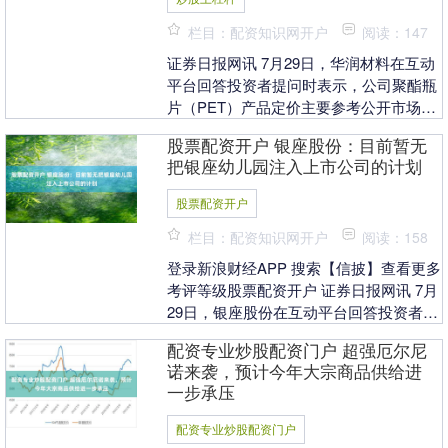
栏目：配资知识网开户
阅读：147
证券日报网讯 7月29日，华润材料在互动
平台回答投资者提问时表示，公司聚酯瓶
片（PET）产品定价主要参考公开市场行
情，同时结合原材料价格、市场供需及订
股票配资开户 银座股份：目前暂无
单情况综合....
把银座幼儿园注入上市公司的计划
股票配资开户
栏目：配资知识网开户
阅读：158
登录新浪财经APP 搜索【信披】查看更多
考评等级股票配资开户 证券日报网讯 7月
29日，银座股份在互动平台回答投资者提
问时表示，目前暂无把银座幼儿园注入上
配资专业炒股配资门户 超强厄尔尼
市公司....
诺来袭，预计今年大宗商品供给进
一步承压
配资专业炒股配资门户