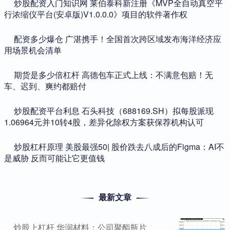
​炒股配资入门知识网 莱伯泰科新注册《MVP全自动真空平
行浓缩仪平台(安卓版)V1.0.0.0》项目的软件著作权
​配资多少爆仓 广湛携手！全国首次跨区域发布海洋经济应
用场景机会清单
​期货是多少倍杠杆 高德包车正式上线：不满意包赔！无
车、迟到、爽约都赔付
​炒股配资平台利息 石头科技（688169.SH）拟每股派现
1.06964元并10转4股，差异化除权方案获保荐机构认可
​炒股杠杆原理 美股最强50| 股价跌去八成后的Figma：AI不
是威胁 反而可能让它更值钱
最新文章
炒股上杠杆 华润材料：公司聚酯瓶片