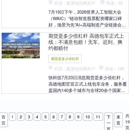
栏目：配资知识网开户
阅读：60
7月19日下午，2026世界人工智能大会
（WAIC）“链动智造股票配资哪家口碑
好，场景为先”AI+高端制造产业链接会在
上海张江科学会堂举行。本次活动由观察
期货是多少倍杠杆 高德包车正式上
者网、....
线：不满意包赔！无车、迟到、爽
约都赔付
期货是多少倍杠杆
栏目：配资知识网开户
阅读：199
快科技7月23日消息期货是多少倍杠杆，
高德地图官宣正式上线包车业务，服务覆
盖国内140多个城市与全球20余个国家，
适配商务接待、家庭出游、机场接送、跨
城出行等各....
共
首
1
2
3
4
5
6
7
8
9
10
11
下
末
19
页
一
页
页
页