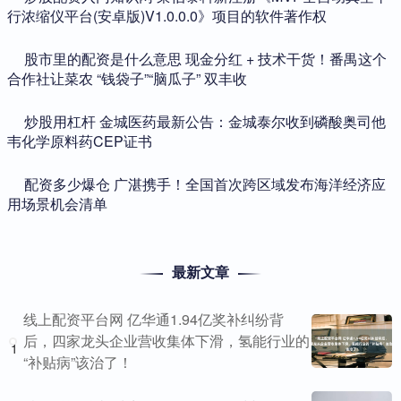
行浓缩仪平台(安卓版)V1.0.0.0》项目的软件著作权
​股市里的配资是什么意思 现金分红 + 技术干货！番禺这个
合作社让菜农 “钱袋子”“脑瓜子” 双丰收
​炒股用杠杆 金城医药最新公告：金城泰尔收到磷酸奥司他
韦化学原料药CEP证书
​配资多少爆仓 广湛携手！全国首次跨区域发布海洋经济应
用场景机会清单
最新文章
线上配资平台网 亿华通1.94亿奖补纠纷背
后，四家龙头企业营收集体下滑，氢能行业的
1
“补贴病”该治了！