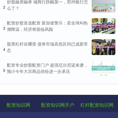
炒股融资融券 城商行跌幅第一，郑州银行怎
2
么了？
配资炒股首选配资 新加坡警示：若全球AI热
3
潮降温，经济将面临风险
股票杠杆在哪里 债券市场高危区间已成新常
4
态
配资专业炒股配资门户 超强厄尔尼诺来袭，
5
预计今年大宗商品供给进一步承压
配资知识网
配资知识网开户
杠杆配资知识网